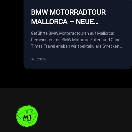
BMW MOTORRADTOUR
MALLORCA – NEUE
PARTNERSCHAFT MIT BMW
Geführte BMW Motorradtouren auf Mallorca:
MOTORRAD FALLER...
Gemeinsam mit BMW Motorrad Fallert und Good
Times Travel erleben wir spektakuläre Strecken
der Serra de Tram...
3/5/2026