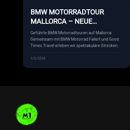
BMW MOTORRADTOUR
MALLORCA – NEUE
PARTNERSCHAFT MIT BMW
Geführte BMW Motorradtouren auf Mallorca:
MOTORRAD FALLER...
Gemeinsam mit BMW Motorrad Fallert und Good
Times Travel erleben wir spektakuläre Strecken
der Serra de Tram...
3/5/2026